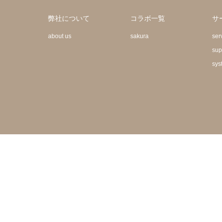
弊社について
コラボ一覧
サ
about us
sakura
ser
sup
sys