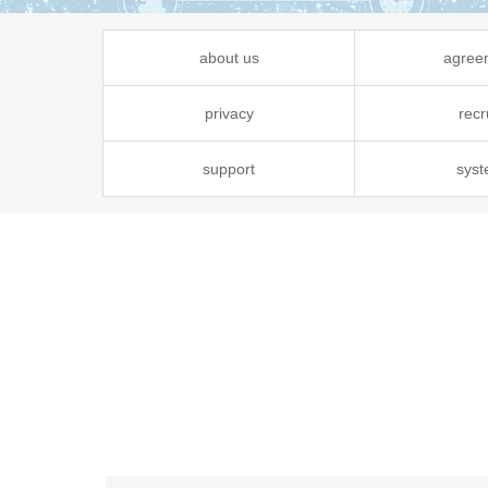
about us
agree
privacy
recr
support
sys