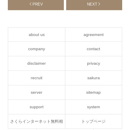
PREV
NEXT
about us
agreement
company
contact
disclaimer
privacy
recruit
sakura
server
sitemap
support
system
さくらインターネット無料相
トップページ