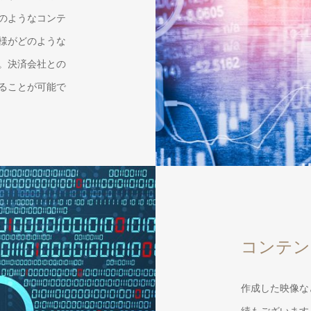
のようなコンテ
様がどのような
。決済会社との
ることが可能で
コンテン
作成した映像な
績もございます