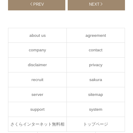
PREV
NEXT
about us
agreement
company
contact
disclaimer
privacy
recruit
sakura
server
sitemap
support
system
さくらインターネット無料相
トップページ